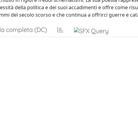
cchiuso in rigidi e freddi schematismi. La sua poesia rappre
essità della politica e dei suoi accadimenti e offre come ris
ammi del secolo scorso e che continua a offrirci guerre e cata
a completa (DC)