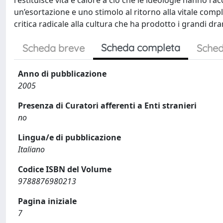
restituisce vita e calore a ciò che le ideologie hanno ra
un’esortazione e uno stimolo al ritorno alla vitale compl
critica radicale alla cultura che ha prodotto i grandi dr
Scheda completa
Scheda breve
Sched
Anno di pubblicazione
2005
Presenza di Curatori afferenti a Enti stranieri
no
Lingua/e di pubblicazione
Italiano
Codice ISBN del Volume
9788876980213
Pagina iniziale
7