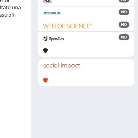
senta
ultato una
ND
strofi.
ND
ND
social impact