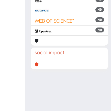
ND
ND
ND
social impact