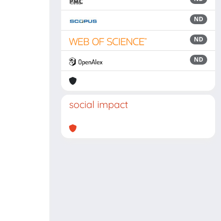
ND
ND
ND
social impact