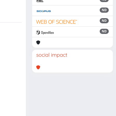
ND
ND
ND
social impact