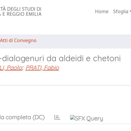
Home
Sfoglia
 Atti di Convegno
m-dialogenuri da aldeidi e chetoni
I, Paolo
;
PRATI, Fabio
a completa (DC)