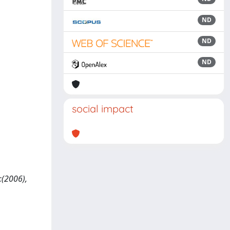
ND
ND
ND
social impact
-:(2006),