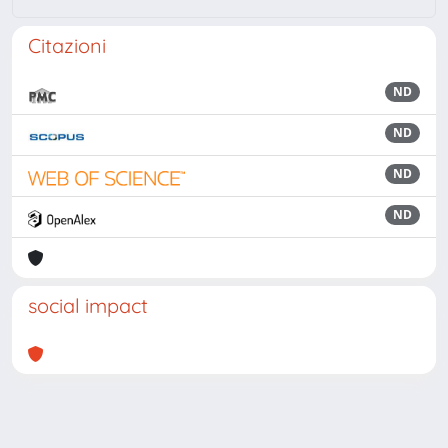
Citazioni
ND
ND
ND
ND
social impact