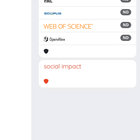
ND
ND
ND
social impact