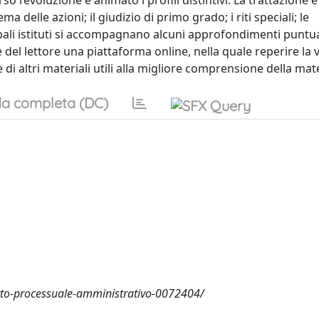
l’evoluzione e animato i profili distintivi. La trattazione è
ma delle azioni; il giudizio di primo grado; i riti speciali; le
ipali istituti si accompagnano alcuni approfondimenti puntua
el lettore una piattaforma online, nella quale reperire la 
 di altri materiali utili alla migliore comprensione della mat
a completa (DC)
itto-processuale-amministrativo-0072404/