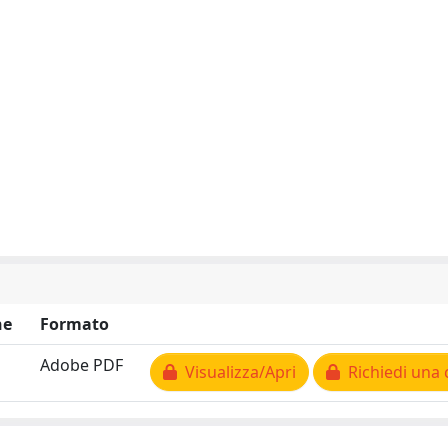
ne
Formato
Adobe PDF
Visualizza/Apri
Richiedi una 