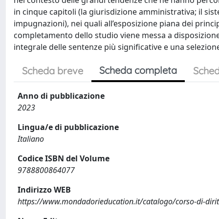
nel contesto delle grandi tendenze che ne hanno percorso 
in cinque capitoli (la giurisdizione amministrativa; il siste
impugnazioni), nei quali all’esposizione piana dei princ
completamento dello studio viene messa a disposizione d
integrale delle sentenze più significative e una selezione
Scheda completa
Scheda breve
Sched
Anno di pubblicazione
2023
Lingua/e di pubblicazione
Italiano
Codice ISBN del Volume
9788800864077
Indirizzo WEB
https://www.mondadorieducation.it/catalogo/corso-di-dir