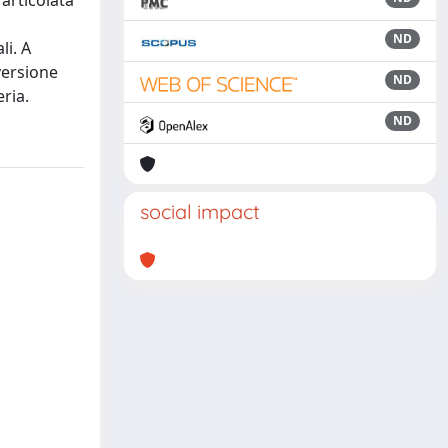
 articolata
ND
li. A
versione
ND
eria.
ND
social impact