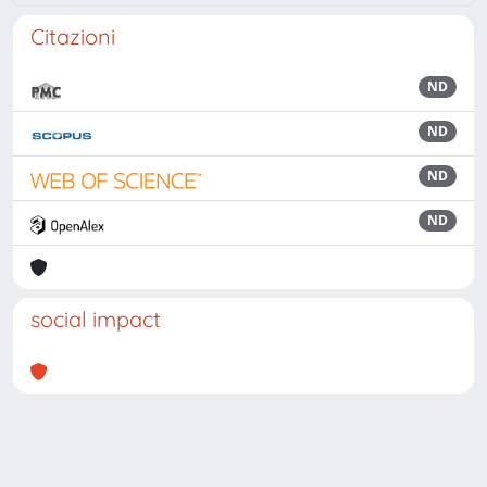
Citazioni
ND
ND
ND
ND
social impact