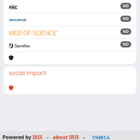
ND
ND
ND
ND
social impact
Powered by
IRIS
-
about IRIS
-