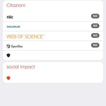
Citazioni
ND
ND
ND
ND
social impact