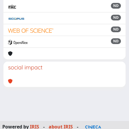
ND
ND
ND
ND
social impact
Powered by
IRIS
-
about IRIS
-