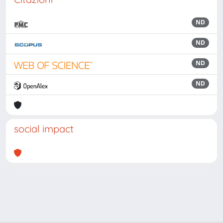
ND
ND
ND
ND
social impact