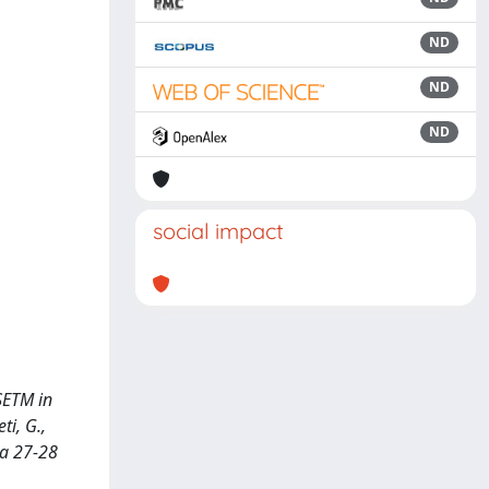
ND
ND
ND
social impact
SETM in
ti, G.,
na 27-28