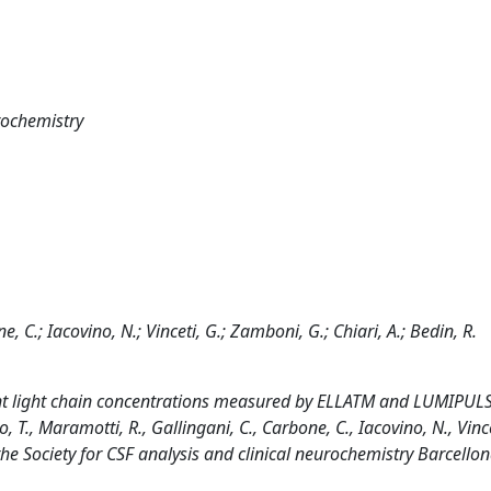
urochemistry
, C.; Iacovino, N.; Vinceti, G.; Zamboni, G.; Chiari, A.; Bedin, R.
nt light chain concentrations measured by ELLATM and LUMIPUL
 T., Maramotti, R., Gallingani, C., Carbone, C., Iacovino, N., Vince
f the Society for CSF analysis and clinical neurochemistry Barcello