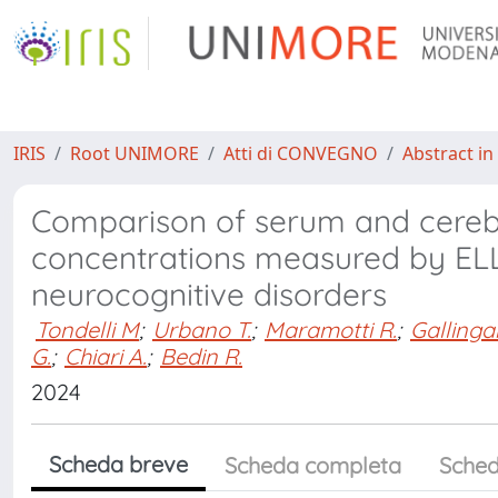
IRIS
Root UNIMORE
Atti di CONVEGNO
Abstract in
Comparison of serum and cerebro
concentrations measured by EL
neurocognitive disorders
Tondelli M
;
Urbano T.
;
Maramotti R.
;
Gallingan
G.
;
Chiari A.
;
Bedin R.
2024
Scheda breve
Scheda completa
Sched