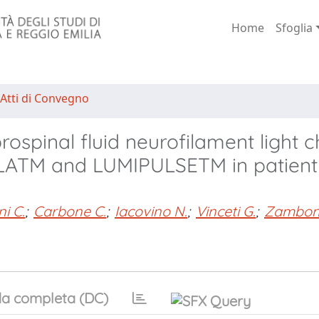
Home
Sfoglia
 Atti di Convegno
spinal fluid neurofilament light c
LATM and LUMIPULSETM in patient
i C.
;
Carbone C.
;
Iacovino N.
;
Vinceti G.
;
Zambon
a completa (DC)