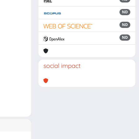
ND
ND
ND
social impact