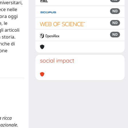
iversitari,
ece nelle
ND
cora oggi
, le
ND
i articoli
ND
 storia.
anche di
ione
social impact
 ricca
nazionale.