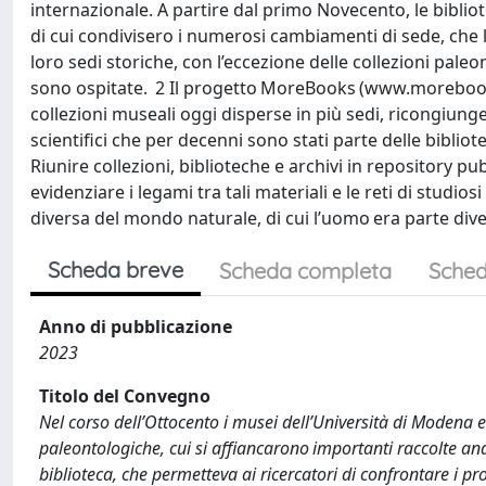
internazionale. A partire dal primo Novecento, le biblio
di cui condivisero i numerosi cambiamenti di sede, che l
loro sedi storiche, con l’eccezione delle collezioni pal
sono ospitate. 2 Il progetto MoreBooks (www.morebooks.un
collezioni museali oggi disperse in più sedi, ricongiungen
scientifici che per decenni sono stati parte delle bibliot
Riunire collezioni, biblioteche e archivi in repository pu
evidenziare i legami tra tali materiali e le reti di stud
diversa del mondo naturale, di cui l’uomo era parte div
Scheda breve
Scheda completa
Sched
Anno di pubblicazione
2023
Titolo del Convegno
Nel corso dell’Ottocento i musei dell’Università di Modena e
paleontologiche, cui si affiancarono importanti raccolte an
biblioteca, che permetteva ai ricercatori di confrontare i pro