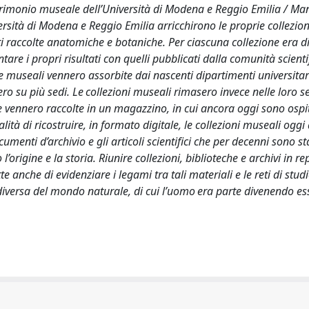
trimonio museale dell’Università di Modena e Reggio Emilia / Mand
versità di Modena e Reggio Emilia arricchirono le proprie collezion
i raccolte anatomiche e botaniche. Per ciascuna collezione era d
tare i propri risultati con quelli pubblicati dalla comunità scienti
e museali vennero assorbite dai nascenti dipartimenti universitari
o su più sedi. Le collezioni museali rimasero invece nelle loro s
he vennero raccolte in un magazzino, in cui ancora oggi sono ospit
 di ricostruire, in formato digitale, le collezioni museali oggi 
umenti d’archivio e gli articoli scientifici che per decenni sono st
’origine e la storia. Riunire collezioni, biblioteche e archivi in re
e anche di evidenziare i legami tra tali materiali e le reti di stud
iversa del mondo naturale, di cui l’uomo era parte divenendo es