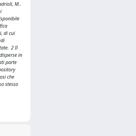
rioli, M..
i
isponibile
fica
, di cui
edi
ate. 2 Il
disperse in
ati parte
pository
iosi che
so stesso