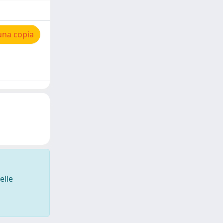
una copia
elle