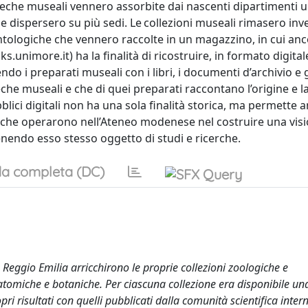
teche museali vennero assorbite dai nascenti dipartimenti un
e dispersero su più sedi. Le collezioni museali rimasero inv
eontologiche che vennero raccolte in un magazzino, in cui an
imore.it) ha la finalità di ricostruire, in formato digitale
do i preparati museali con i libri, i documenti d’archivio e gl
eche museali e che di quei preparati raccontano l’origine e la
bblici digitali non ha una sola finalità storica, ma permette 
iosi che operarono nell’Ateneo modenese nel costruire una vis
enendo esso stesso oggetto di studi e ricerche.
a completa (DC)
 Reggio Emilia arricchirono le proprie collezioni zoologiche e
atomiche e botaniche. Per ciascuna collezione era disponibile una
pri risultati con quelli pubblicati dalla comunità scientifica inter