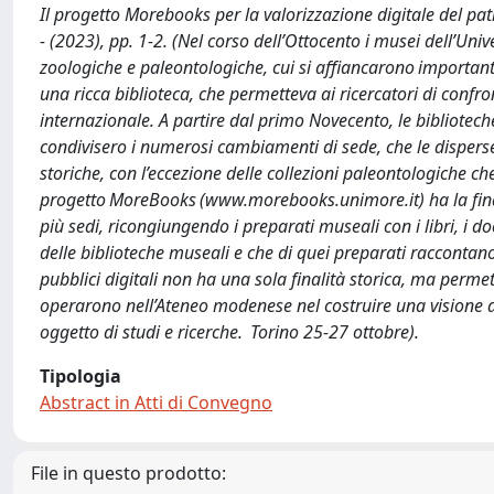
Il progetto Morebooks per la valorizzazione digitale del pa
- (2023), pp. 1-2. (Nel corso dell’Ottocento i musei dell’Uni
zoologiche e paleontologiche, cui si affiancarono important
una ricca biblioteca, che permetteva ai ricercatori di confron
internazionale. A partire dal primo Novecento, le bibliotech
condivisero i numerosi cambiamenti di sede, che le disperser
storiche, con l’eccezione delle collezioni paleontologiche c
progetto MoreBooks (www.morebooks.unimore.it) ha la finalità
più sedi, ricongiungendo i preparati museali con i libri, i doc
delle biblioteche museali e che di quei preparati raccontano l
pubblici digitali non ha una sola finalità storica, ma permett
operarono nell’Ateneo modenese nel costruire una visione d
oggetto di studi e ricerche. Torino 25-27 ottobre).
Tipologia
Abstract in Atti di Convegno
File in questo prodotto: