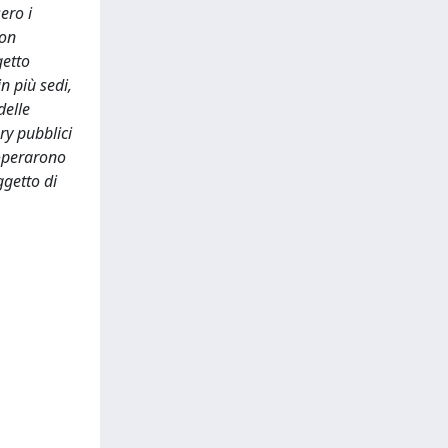
ero i
con
getto
n più sedi,
delle
ry pubblici
 operarono
ggetto di