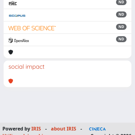
ND
ND
ND
ND
social impact
Powered by
IRIS
-
about IRIS
-