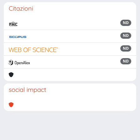
Citazioni
ND
ND
ND
ND
social impact