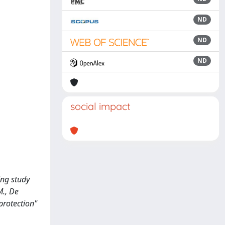
ND
ND
ND
social impact
ing study
M., De
protection"