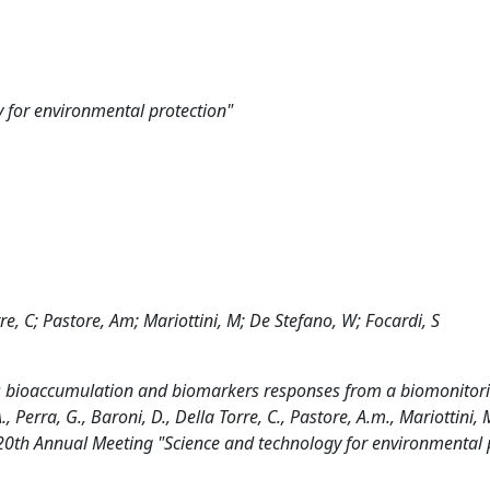
 for environmental protection"
orre, C; Pastore, Am; Mariottini, M; De Stefano, W; Focardi, S
s bioaccumulation and biomarkers responses from a biomonitor
., Perra, G., Baroni, D., Della Torre, C., Pastore, A.m., Mariottini, 
e 20th Annual Meeting "Science and technology for environmental 