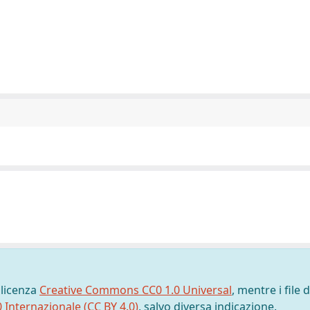
 licenza
Creative Commons CC0 1.0 Universal
, mentre i file d
0 Internazionale (CC BY 4.0)
, salvo diversa indicazione.