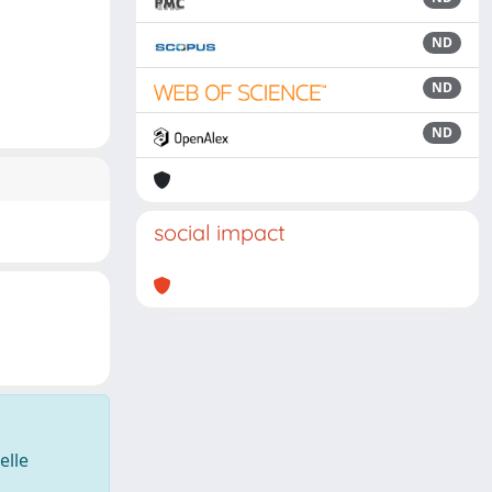
ND
ND
ND
social impact
elle