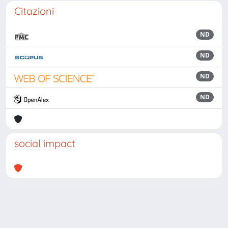
Citazioni
ND
ND
ND
ND
social impact