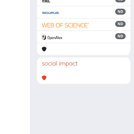
ND
ND
ND
social impact