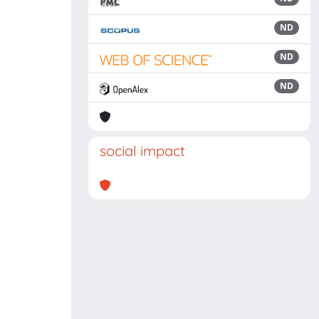
ND
ND
ND
social impact