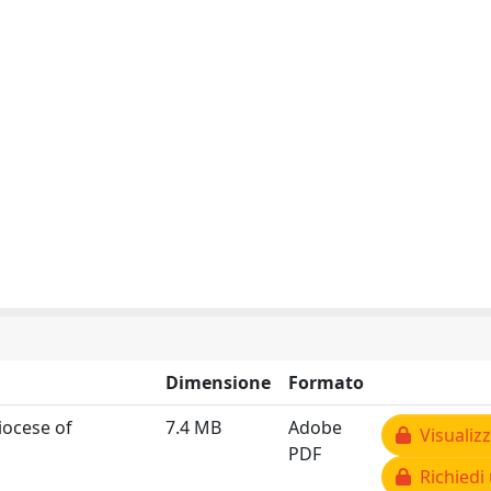
Dimensione
Formato
iocese of
7.4 MB
Adobe
Visualizz
PDF
Richiedi 