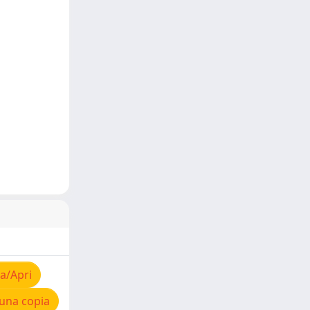
a/Apri
una copia