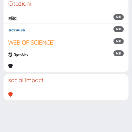
Citazioni
ND
ND
ND
ND
social impact