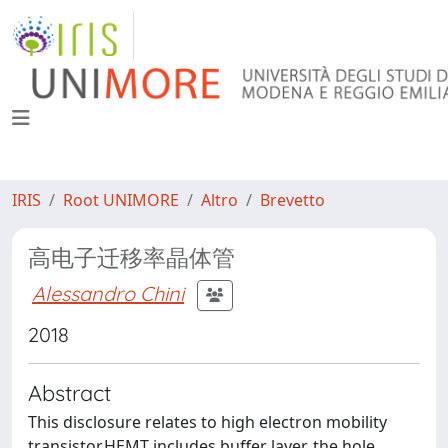
IRIS
Root UNIMORE
Altro
Brevetto
高电子迁移率晶体管
Alessandro Chini
2018
Abstract
This disclosure relates to high electron mobility
transistor.HEMT includes buffer layer, the hole