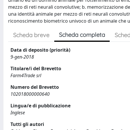
umano ed un dominio animale per l’ottenimento di emb
mezzo di reti neurali convolutive; b. memorizzazione de
una identità animale per mezzo di reti neurali convolu
riconoscimento biometrico univoco di un animale che u
Scheda completa
Scheda breve
Sched
Data di deposito (priorità)
9-gen-2018
Titolare/i del Brevetto
Farm4Trade srl
Numero del Brevetto
102018000000640
Lingua/e di pubblicazione
Inglese
Tutti gli autori