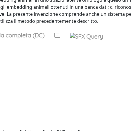
edding animali in uno spazio latente omologo a quello um
gli embedding animali ottenuti in una banca dati; c. ricono
tive. La presente invenzione comprende anche un sistema per
tilizza il metodo precedentemente descritto.
a completa (DC)