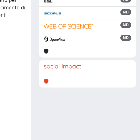
ano per
scimento di
ND
 il
ND
ND
social impact