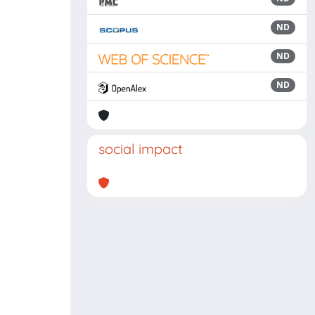
ND
ND
ND
social impact