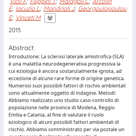
Violi F
;
Filippini T
;
Malagoli C
;
Arcolin
E
;
Iacuzio L
;
Mandrioli J
;
Georgoulopoulou
E
;
Vinceti M
2015
Abstract
Introduzione: La sclerosi laterale amiotrofica (SLA)
è una malattia neurodegenerativa progressiva la
cui eziologia è ancora sostanzialmente ignota, ad
eccezione di alcune rare forme di origine genetica.
Numerosi suoi possibili fattori di rischio ambientali
sono attualmente oggetto di indagine. Metodi:
Abbiamo realizzato uno studio caso-controllo di
popolazione nelle province di Modena, Reggio
Emilia e Catania, al fine di valutare il ruolo
eziologico di alcuni possibili fattori ambientali di
rischio. Abbiamo somministrato per via postale un