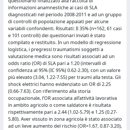
questionario finalizzato alla raccolta di
informazioni anamnestiche ai casi di SLA
diagnosticati nel periodo 2008-2011 e ad un gruppo
di controlli di popolazione appaiati per alcune
variabili confondenti. Risultati: Il 35% (n=162, 61 casi
e 101 controlli) dei questionari inviati è stato
compilato e restituito. In un modello di regressione
logistica, i pregressi traumatismi soggetti a
valutazione medica sono risultati associati ad un
odds ratio (OR) di SLA pari a 1.20 (intervalli di
confidenza al 95% (IC 95%) 0.62-2.30), con un valore
più elevato (3.04, 1.22-7.55) per traumi alla testa. Gli
shock elettrici hanno evidenziato un OR di 2.25
(0.66-7.63). Con riferimento alla storia
occupazionale, l’OR associata all’attività lavorativa
in ambito agricolo o come saldatore è risultata
rispettivamente pari a 2.44 (1.02-5.79) e 1.25 (0.27-
5.80). Aver vissuto in zona agricola è stato associato
ad un lieve aumento del rischio (OR=1.67, 0.87-3.20),