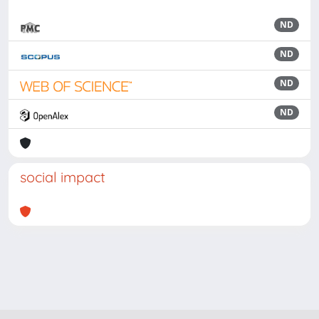
ND
ND
ND
ND
social impact