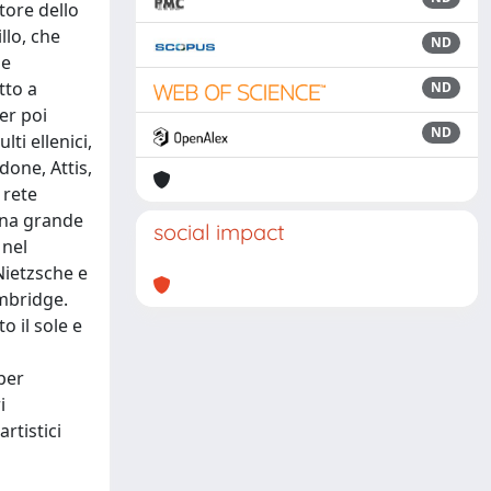
tore dello
llo, che
ND
ne
tto a
ND
er poi
ND
lti ellenici,
done, Attis,
 rete
 una grande
social impact
 nel
Nietzsche e
ambridge.
o il sole e
per
i
rtistici