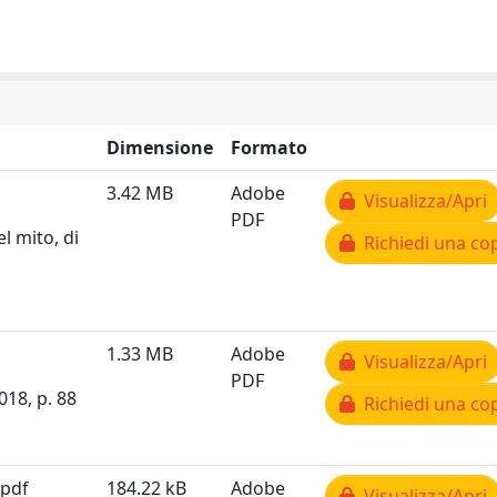
Dimensione
Formato
3.42 MB
Adobe
Visualizza/Apri
PDF
el mito, di
Richiedi una co
1.33 MB
Adobe
Visualizza/Apri
PDF
018, p. 88
Richiedi una co
.pdf
184.22 kB
Adobe
Visualizza/Apri