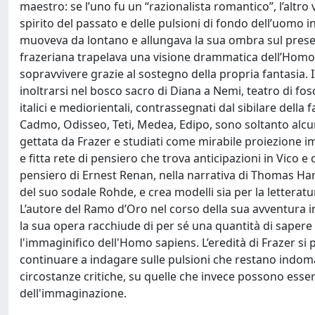
maestro: se l’uno fu un “razionalista romantico”, l’altro
spirito del passato e delle pulsioni di fondo dell’uomo
muoveva da lontano e allungava la sua ombra sul present
frazeriana trapelava una visione drammatica dell’Homo 
sopravvivere grazie al sostegno della propria fantasia. 
inoltrarsi nel bosco sacro di Diana a Nemi, teatro di foschi
italici e mediorientali, contrassegnati dal sibilare della
Cadmo, Odisseo, Teti, Medea, Edipo, sono soltanto alcu
gettata da Frazer e studiati come mirabile proiezione i
e fitta rete di pensiero che trova anticipazioni in Vico
pensiero di Ernest Renan, nella narrativa di Thomas Har
del suo sodale Rohde, e crea modelli sia per la letteratu
L’autore del Ramo d’Oro nel corso della sua avventura int
la sua opera racchiude di per sé una quantità di saper
l'immaginifico dell'Homo sapiens. L’eredità di Frazer si
continuare a indagare sulle pulsioni che restano indomab
circostanze critiche, su quelle che invece possono essere
dell'immaginazione.