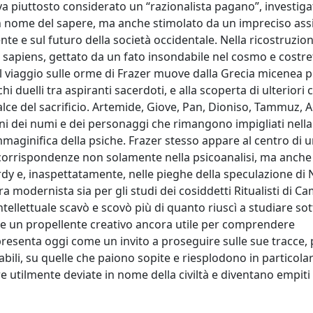
 va piuttosto considerato un “razionalista pagano”, investiga
 in nome del sapere, ma anche stimolato da un impreciso assi
e e sul futuro della società occidentale. Nella ricostruzio
sapiens, gettato da un fato insondabile nel cosmo e costre
Il viaggio sulle orme di Frazer muove dalla Grecia micenea p
 duelli tra aspiranti sacerdoti, e alla scoperta di ulteriori cu
 falce del sacrificio. Artemide, Giove, Pan, Dioniso, Tammuz, A
ni dei numi e dei personaggi che rimangono impigliati nella
mmaginifica della psiche. Frazer stesso appare al centro di
 e corrispondenze non solamente nella psicoanalisi, ma anche
dy e, inaspettatamente, nelle pieghe della speculazione di 
ra modernista sia per gli studi dei cosiddetti Ritualisti di C
ellettuale scavò e scovò più di quanto riuscì a studiare sott
e e un propellente creativo ancora utile per comprendere
 presenta oggi come un invito a proseguire sulle sue tracce, 
ili, su quelle che paiono sopite e riesplodono in particolar
 utilmente deviate in nome della civiltà e diventano empiti a