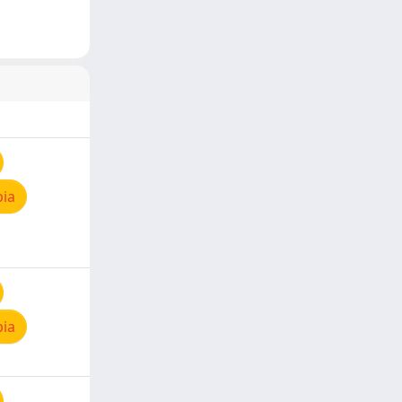
pia
pia