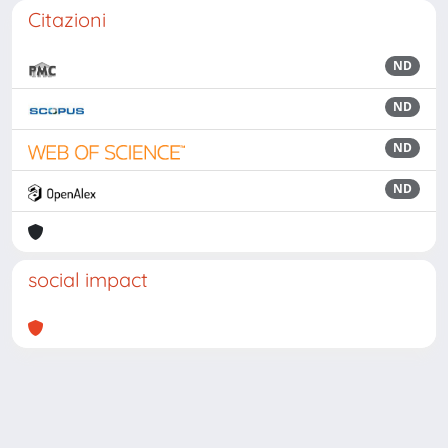
Citazioni
ND
ND
ND
ND
social impact