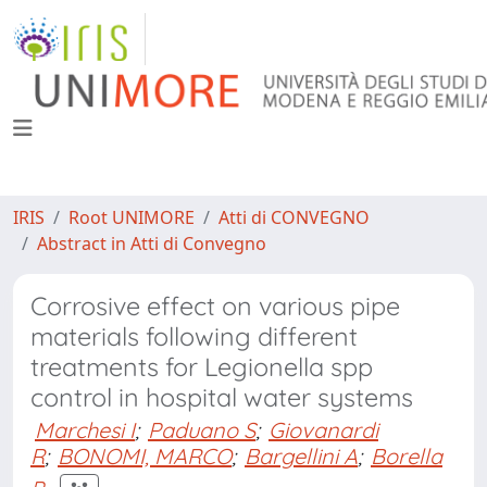
IRIS
Root UNIMORE
Atti di CONVEGNO
Abstract in Atti di Convegno
Corrosive effect on various pipe
materials following different
treatments for Legionella spp
control in hospital water systems
Marchesi I
;
Paduano S
;
Giovanardi
R
;
BONOMI, MARCO
;
Bargellini A
;
Borella