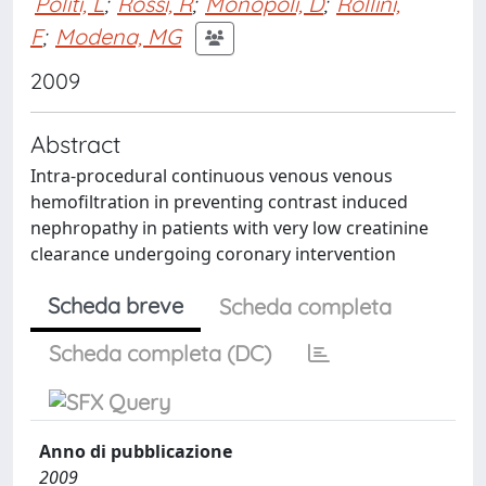
Politi, L
;
Rossi, R
;
Monopoli, D
;
Rollini,
F
;
Modena, MG
2009
Abstract
Intra-procedural continuous venous venous
hemofiltration in preventing contrast induced
nephropathy in patients with very low creatinine
clearance undergoing coronary intervention
Scheda breve
Scheda completa
Scheda completa (DC)
Anno di pubblicazione
2009