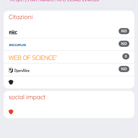
Citazioni
ND
ND
0
ND
social impact