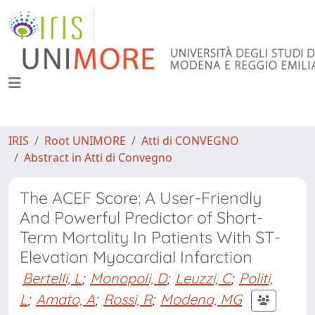
IRIS
Root UNIMORE
Atti di CONVEGNO
Abstract in Atti di Convegno
The ACEF Score: A User-Friendly
And Powerful Predictor of Short-
Term Mortality In Patients With ST-
Elevation Myocardial Infarction
Bertelli, L
;
Monopoli, D
;
Leuzzi, C
;
Politi,
L
;
Amato, A
;
Rossi, R
;
Modena, MG