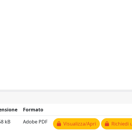
ensione
Formato
58 kB
Adobe PDF
Visualizza/Apri
Richiedi 