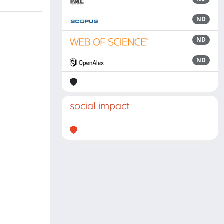
ND
ND
ND
social impact