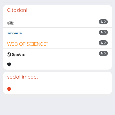
Citazioni
ND
ND
ND
ND
social impact