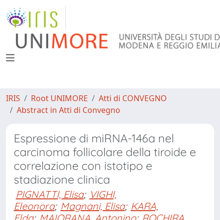
IRIS
Root UNIMORE
Atti di CONVEGNO
Abstract in Atti di Convegno
Espressione di miRNA-146a nel
carcinoma follicolare della tiroide e
correlazione con istotipo e
stadiazione clinica
PIGNATTI, Elisa
;
VIGHI,
Eleonora
;
Magnani, Elisa
;
KARA,
Elda
;
MAIORANA, Antonino
;
ROCHIRA,