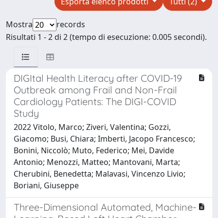
Esporta elenco prodotti
Tutti (2)
Mostra
records
Risultati 1 - 2 di 2 (tempo di esecuzione: 0.005 secondi).
DIGItal Health Literacy after COVID-19
Outbreak among Frail and Non-Frail
Cardiology Patients: The DIGI-COVID
Study
2022 Vitolo, Marco; Ziveri, Valentina; Gozzi,
Giacomo; Busi, Chiara; Imberti, Jacopo Francesco;
Bonini, Niccolò; Muto, Federico; Mei, Davide
Antonio; Menozzi, Matteo; Mantovani, Marta;
Cherubini, Benedetta; Malavasi, Vincenzo Livio;
Boriani, Giuseppe
Three-Dimensional Automated, Machine-