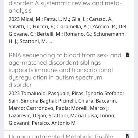
disorder: A systematic review and meta-
analysis
2023 Micai, M.; Fatta, L. M.; Gila, L.; Caruso, A.;
Salvitti, T.; Fulceri, F.; Ciaramella, A.; D'Amico, R.; Del
Giovane, C.; Bertelli, M.; Romano, G.; Schunemann,
H. J.; Scattoni, M. L.
RNA sequencing of blood from sex- and
age-matched discordant siblings
supports immune and transcriptional
dysregulation in autism spectrum
disorder
2023 Tomaiuolo, Pasquale; Piras, Ignazio Stefano;
Sain, Simona Baghai; Picinelli, Chiara; Baccarin,
Marco; Castronovo, Paola; Morelli, Marco J;
Lazarevic, Dejan; Scattoni, Maria Luisa; Tonon,
Giovanni; Persico, Antonio M
Urinary Untargeted Metabolic Profile