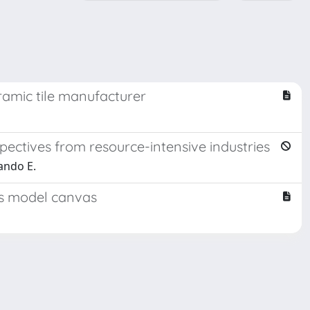
eramic tile manufacturer
spectives from resource-intensive industries
ando E.
ess model canvas