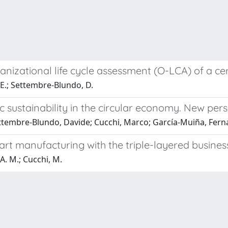
ganizational life cycle assessment (O-LCA) of a c
. E.; Settembre-Blundo, D.
c sustainability in the circular economy. New per
ettembre-Blundo, Davide; Cucchi, Marco; García-Muiña, Fern
smart manufacturing with the triple-layered busin
A. M.; Cucchi, M.