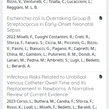
Rizzo, V.; Venturelli, C.; Tzialla, C.; Lucaccioni, L.;
Reggiani, M. L. B.
Escherichia coli Is Overtaking Group B
Streptococcus in Early-Onset Neonatal
Sepsis
2022 Miselli, F.; Cuoghi Costantini, R.; Creti, R.;
Sforza, F.; Fanaro, S.; Ciccia, M.; Piccinini, G.; Rizzo,
V.; Pasini, L.; Biasucci, G.; Pagano, R.; Capretti, M.;
China, M.; Gambini, L.; Pulvirenti, R. M.; Dondi, A.;
Lanari, M.; Pedna, M.; Ambretti, S.; Lugli, L.; Bedetti,
L.; Berardi, A.
Infectious Risks Related to Umbilical
Venous Catheter Dwell Time and Its
Replacement in Newborns: A Narrative
Review of Current Evidence
2023 Corso, L.; Buttera, M.; Candia, F.; Sforza, F.;
Rossi, K.; Lugli, L.; Miselli, F.; Bedetti, L.; Baraldi, C.;