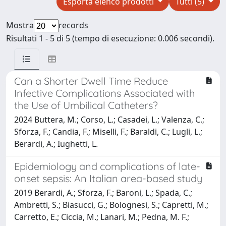
Esporta elenco prodotti
Tutti (5)
Mostra
records
Risultati 1 - 5 di 5 (tempo di esecuzione: 0.006 secondi).
Can a Shorter Dwell Time Reduce
Infective Complications Associated with
the Use of Umbilical Catheters?
2024 Buttera, M.; Corso, L.; Casadei, L.; Valenza, C.;
Sforza, F.; Candia, F.; Miselli, F.; Baraldi, C.; Lugli, L.;
Berardi, A.; Iughetti, L.
Epidemiology and complications of late-
onset sepsis: An Italian area-based study
2019 Berardi, A.; Sforza, F.; Baroni, L.; Spada, C.;
Ambretti, S.; Biasucci, G.; Bolognesi, S.; Capretti, M.;
Carretto, E.; Ciccia, M.; Lanari, M.; Pedna, M. F.;