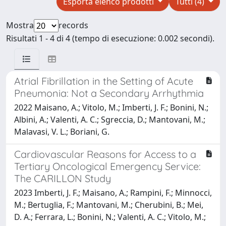
Esporta elenco prodotti
Tutti (4)
Mostra
records
Risultati 1 - 4 di 4 (tempo di esecuzione: 0.002 secondi).
Atrial Fibrillation in the Setting of Acute
Pneumonia: Not a Secondary Arrhythmia
2022 Maisano, A.; Vitolo, M.; Imberti, J. F.; Bonini, N.;
Albini, A.; Valenti, A. C.; Sgreccia, D.; Mantovani, M.;
Malavasi, V. L.; Boriani, G.
Cardiovascular Reasons for Access to a
Tertiary Oncological Emergency Service:
The CARILLON Study
2023 Imberti, J. F.; Maisano, A.; Rampini, F.; Minnocci,
M.; Bertuglia, F.; Mantovani, M.; Cherubini, B.; Mei,
D. A.; Ferrara, L.; Bonini, N.; Valenti, A. C.; Vitolo, M.;