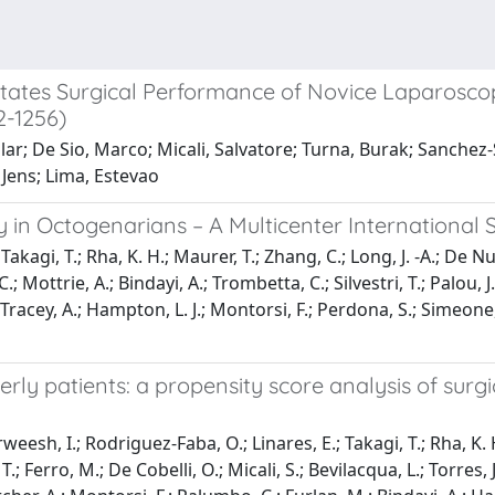
itates Surgical Performance of Novice Laparosco
2-1256)
lar; De Sio, Marco; Micali, Salvatore; Turna, Burak; Sanchez
Jens; Lima, Estevao
in Octogenarians – A Multicenter International 
 Takagi, T.; Rha, K. H.; Maurer, T.; Zhang, C.; Long, J. -A.; De Nu
, C.; Mottrie, A.; Bindayi, A.; Trombetta, C.; Silvestri, T.; Palou, 
R.; Tracey, A.; Hampton, L. J.; Montorsi, F.; Perdona, S.; Simeon
erly patients: a propensity score analysis of sur
weesh, I.; Rodriguez-Faba, O.; Linares, E.; Takagi, T.; Rha, K. H.
 T.; Ferro, M.; De Cobelli, O.; Micali, S.; Bevilacqua, L.; Torres,