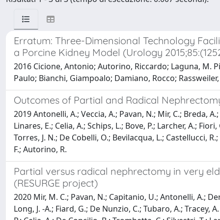
Erratum: Three-Dimensional Technology Facil
a Porcine Kidney Model (Urology 2015;85:(125
2016 Cicione, Antonio; Autorino, Riccardo; Laguna, M. Pi
Paulo; Bianchi, Giampoalo; Damiano, Rocco; Rassweiler, 
Outcomes of Partial and Radical Nephrectomy 
2019 Antonelli, A.; Veccia, A.; Pavan, N.; Mir, C.; Breda, A.;
Linares, E.; Celia, A.; Schips, L.; Bove, P.; Larcher, A.; Fiori
Torres, J. N.; De Cobelli, O.; Bevilacqua, L.; Castellucci, 
F.; Autorino, R.
Partial versus radical nephrectomy in very eld
(RESURGE project)
2020 Mir, M. C.; Pavan, N.; Capitanio, U.; Antonelli, A.; Der
Long, J. -A.; Fiard, G.; De Nunzio, C.; Tubaro, A.; Tracey, A.