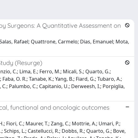
py Surgeons: A Quantitative Assessment on
-Salas, Rafael; Quattrone, Carmelo; Dias, Emanuel; Mota,
Study (Resurge)
nzio, C.; Lima, E.; Ferro, M.; Micali, S.; Quarto, G.;
J.; Faba, O. R.; Tanabe, K.; Yang, B.; Fiard, G.; Tubaro, A.;
e, C.; Palumbo, C.; Capitanio, U.; Derweesh, I.; Porpiglia,
gical, functional and oncologic outcomes
; Fiori, C.; Maurer, T.; Zang, C.; Mottrie, A.; Umari, P.;
 J.; Schips, L.; Castellucci, R.; Dobbs, R.; Quarto, G.; Bove,