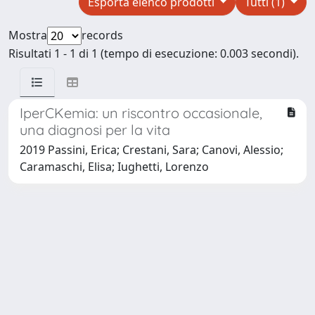
Esporta elenco prodotti
Tutti (1)
Mostra
records
Risultati 1 - 1 di 1 (tempo di esecuzione: 0.003 secondi).
IperCKemia: un riscontro occasionale,
una diagnosi per la vita
2019 Passini, Erica; Crestani, Sara; Canovi, Alessio;
Caramaschi, Elisa; Iughetti, Lorenzo