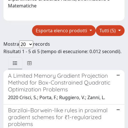
Matematiche
Esporta elenco prodotti
Tutti (5)
Mostra
records
Risultati 1 - 5 di 5 (tempo di esecuzione: 0.012 secondi).
A Limited Memory Gradient Projection
Method for Box-Constrained Quadratic
Optimization Problems
2020 Crisci, S.; Porta, F.; Ruggiero, V.; Zanni, L.
Barzilai–Borwein-like rules in proximal
gradient schemes for ℓ1-regularized
problems