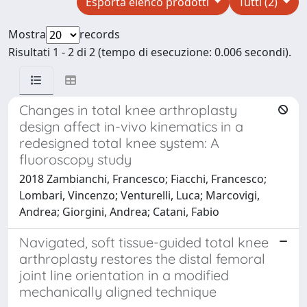
Esporta elenco prodotti
Tutti (2)
Mostra
records
Risultati 1 - 2 di 2 (tempo di esecuzione: 0.006 secondi).
Changes in total knee arthroplasty
design affect in-vivo kinematics in a
redesigned total knee system: A
fluoroscopy study
2018 Zambianchi, Francesco; Fiacchi, Francesco;
Lombari, Vincenzo; Venturelli, Luca; Marcovigi,
Andrea; Giorgini, Andrea; Catani, Fabio
Navigated, soft tissue-guided total knee
arthroplasty restores the distal femoral
joint line orientation in a modified
mechanically aligned technique