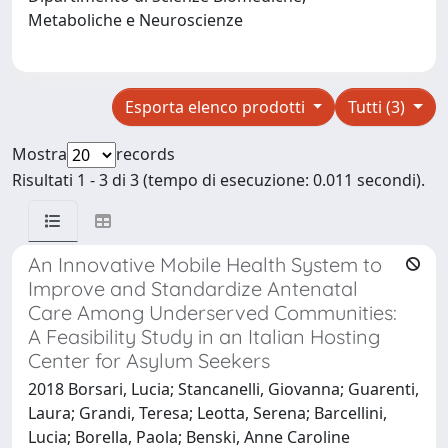
Metaboliche e Neuroscienze
Esporta elenco prodotti
Tutti (3)
Mostra
records
Risultati 1 - 3 di 3 (tempo di esecuzione: 0.011 secondi).
An Innovative Mobile Health System to
Improve and Standardize Antenatal
Care Among Underserved Communities:
A Feasibility Study in an Italian Hosting
Center for Asylum Seekers
2018 Borsari, Lucia; Stancanelli, Giovanna; Guarenti,
Laura; Grandi, Teresa; Leotta, Serena; Barcellini,
Lucia; Borella, Paola; Benski, Anne Caroline