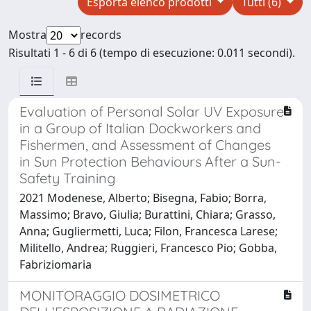
Esporta elenco prodotti
Tutti (6)
Mostra
records
Risultati 1 - 6 di 6 (tempo di esecuzione: 0.011 secondi).
Evaluation of Personal Solar UV Exposure
in a Group of Italian Dockworkers and
Fishermen, and Assessment of Changes
in Sun Protection Behaviours After a Sun-
Safety Training
2021 Modenese, Alberto; Bisegna, Fabio; Borra,
Massimo; Bravo, Giulia; Burattini, Chiara; Grasso,
Anna; Gugliermetti, Luca; Filon, Francesca Larese;
Militello, Andrea; Ruggieri, Francesco Pio; Gobba,
Fabriziomaria
MONITORAGGIO DOSIMETRICO