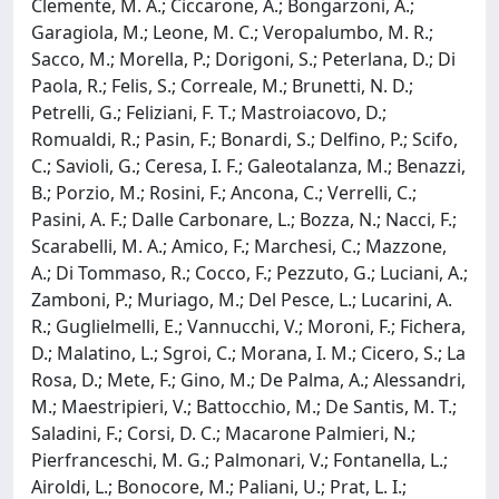
Clemente, M. A.; Ciccarone, A.; Bongarzoni, A.;
Garagiola, M.; Leone, M. C.; Veropalumbo, M. R.;
Sacco, M.; Morella, P.; Dorigoni, S.; Peterlana, D.; Di
Paola, R.; Felis, S.; Correale, M.; Brunetti, N. D.;
Petrelli, G.; Feliziani, F. T.; Mastroiacovo, D.;
Romualdi, R.; Pasin, F.; Bonardi, S.; Delfino, P.; Scifo,
C.; Savioli, G.; Ceresa, I. F.; Galeotalanza, M.; Benazzi,
B.; Porzio, M.; Rosini, F.; Ancona, C.; Verrelli, C.;
Pasini, A. F.; Dalle Carbonare, L.; Bozza, N.; Nacci, F.;
Scarabelli, M. A.; Amico, F.; Marchesi, C.; Mazzone,
A.; Di Tommaso, R.; Cocco, F.; Pezzuto, G.; Luciani, A.;
Zamboni, P.; Muriago, M.; Del Pesce, L.; Lucarini, A.
R.; Guglielmelli, E.; Vannucchi, V.; Moroni, F.; Fichera,
D.; Malatino, L.; Sgroi, C.; Morana, I. M.; Cicero, S.; La
Rosa, D.; Mete, F.; Gino, M.; De Palma, A.; Alessandri,
M.; Maestripieri, V.; Battocchio, M.; De Santis, M. T.;
Saladini, F.; Corsi, D. C.; Macarone Palmieri, N.;
Pierfranceschi, M. G.; Palmonari, V.; Fontanella, L.;
Airoldi, L.; Bonocore, M.; Paliani, U.; Prat, L. I.;