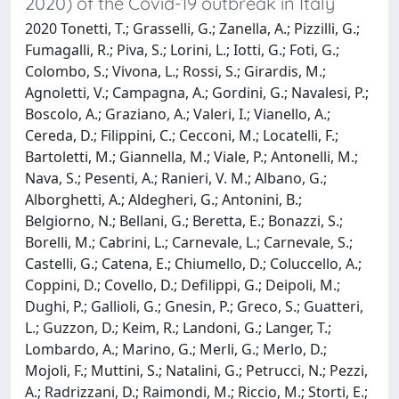
2020) of the Covid-19 outbreak in Italy
2020 Tonetti, T.; Grasselli, G.; Zanella, A.; Pizzilli, G.;
Fumagalli, R.; Piva, S.; Lorini, L.; Iotti, G.; Foti, G.;
Colombo, S.; Vivona, L.; Rossi, S.; Girardis, M.;
Agnoletti, V.; Campagna, A.; Gordini, G.; Navalesi, P.;
Boscolo, A.; Graziano, A.; Valeri, I.; Vianello, A.;
Cereda, D.; Filippini, C.; Cecconi, M.; Locatelli, F.;
Bartoletti, M.; Giannella, M.; Viale, P.; Antonelli, M.;
Nava, S.; Pesenti, A.; Ranieri, V. M.; Albano, G.;
Alborghetti, A.; Aldegheri, G.; Antonini, B.;
Belgiorno, N.; Bellani, G.; Beretta, E.; Bonazzi, S.;
Borelli, M.; Cabrini, L.; Carnevale, L.; Carnevale, S.;
Castelli, G.; Catena, E.; Chiumello, D.; Coluccello, A.;
Coppini, D.; Covello, D.; Defilippi, G.; Deipoli, M.;
Dughi, P.; Gallioli, G.; Gnesin, P.; Greco, S.; Guatteri,
L.; Guzzon, D.; Keim, R.; Landoni, G.; Langer, T.;
Lombardo, A.; Marino, G.; Merli, G.; Merlo, D.;
Mojoli, F.; Muttini, S.; Natalini, G.; Petrucci, N.; Pezzi,
A.; Radrizzani, D.; Raimondi, M.; Riccio, M.; Storti, E.;