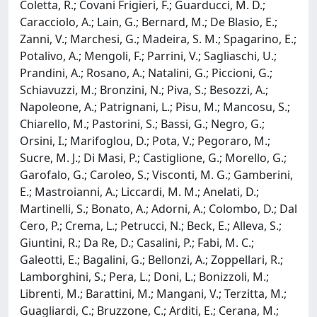
Coletta, R.; Covani Frigieri, F.; Guarducci, M. D.;
Caracciolo, A.; Lain, G.; Bernard, M.; De Blasio, E.;
Zanni, V.; Marchesi, G.; Madeira, S. M.; Spagarino, E.;
Potalivo, A.; Mengoli, F.; Parrini, V.; Sagliaschi, U.;
Prandini, A.; Rosano, A.; Natalini, G.; Piccioni, G.;
Schiavuzzi, M.; Bronzini, N.; Piva, S.; Besozzi, A.;
Napoleone, A.; Patrignani, L.; Pisu, M.; Mancosu, S.;
Chiarello, M.; Pastorini, S.; Bassi, G.; Negro, G.;
Orsini, I.; Marifoglou, D.; Pota, V.; Pegoraro, M.;
Sucre, M. J.; Di Masi, P.; Castiglione, G.; Morello, G.;
Garofalo, G.; Caroleo, S.; Visconti, M. G.; Gamberini,
E.; Mastroianni, A.; Liccardi, M. M.; Anelati, D.;
Martinelli, S.; Bonato, A.; Adorni, A.; Colombo, D.; Dal
Cero, P.; Crema, L.; Petrucci, N.; Beck, E.; Alleva, S.;
Giuntini, R.; Da Re, D.; Casalini, P.; Fabi, M. C.;
Galeotti, E.; Bagalini, G.; Bellonzi, A.; Zoppellari, R.;
Lamborghini, S.; Pera, L.; Doni, L.; Bonizzoli, M.;
Librenti, M.; Barattini, M.; Mangani, V.; Terzitta, M.;
Guagliardi, C.; Bruzzone, C.; Arditi, E.; Cerana, M.;