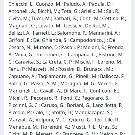
Chiecchi, L.; Cuonzo, M.; Paludo, A.; Padula, D.;
Antonelli, A.; Bicchi, M.; Tota, G.; Ariello, M.; Sai, R.;
Civita, M.; Tucci, M.; Barbati, G.; Conti, M.; Cettina, R.;
Magnani, O.; Levato, M.; Gessi, V.; De Rui, M.;
Bellizzi, A.; Farneti, L.; Salomone, P.; Mannarini, A.;
Grifoni, E.; Del Ghianda, S.; Campodonico, J.; De
Cesare, N.; Mutone, D.; Pasoli, P.; Meloni, S.; Frenda,
A.; Viola, G.; Torromeo, C.; Campana, C.; Pistone, M.
C.; Caravita, S.; La Creta, C. P.; Miscio, F.; Loreno, M.;
Fenu, P.; Mazzetti, M.; Rossini, D.; Brunacci, M.;
Capuano, A.; Tagliamonte, G.; Pinelli, M.; Ballocca, F.;
Parca, G.; Pasini, S. M.; Maragno, M. G.; Vecchi, F.;
Mancinelli, L.; Cavalli, A.; Di Mare, F.; Conficoni, E.;
Miceli, R.; Pecoraro, R.; Fonti, C.; Pegoraro, S.;
Piccinni, G. C.; Caruso, G.; Boriani, G.; Lanzillotta, P.;
Piccolo, P.; Calo, L.; Stolfo, D.; Mangiacapra, S.;
Marziali, A.; Volponi, M. C.; Querci, G.; Terribile, R.;
Menabue, M.; Fiorentini, A.; Musci, R. L.; Uras, S.;
Cicini, M. P.; Manetti, S.; Francese, G. M.; Melchio, R.;