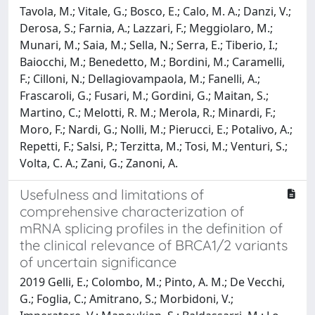
Tavola, M.; Vitale, G.; Bosco, E.; Calo, M. A.; Danzi, V.;
Derosa, S.; Farnia, A.; Lazzari, F.; Meggiolaro, M.;
Munari, M.; Saia, M.; Sella, N.; Serra, E.; Tiberio, I.;
Baiocchi, M.; Benedetto, M.; Bordini, M.; Caramelli,
F.; Cilloni, N.; Dellagiovampaola, M.; Fanelli, A.;
Frascaroli, G.; Fusari, M.; Gordini, G.; Maitan, S.;
Martino, C.; Melotti, R. M.; Merola, R.; Minardi, F.;
Moro, F.; Nardi, G.; Nolli, M.; Pierucci, E.; Potalivo, A.;
Repetti, F.; Salsi, P.; Terzitta, M.; Tosi, M.; Venturi, S.;
Volta, C. A.; Zani, G.; Zanoni, A.
Usefulness and limitations of
comprehensive characterization of
mRNA splicing profiles in the definition of
the clinical relevance of BRCA1/2 variants
of uncertain significance
2019 Gelli, E.; Colombo, M.; Pinto, A. M.; De Vecchi,
G.; Foglia, C.; Amitrano, S.; Morbidoni, V.;