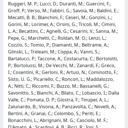
Ruggeri, M. P.; Lucci, D.; Duranti, M.; Guercini, F.;
Groff, P.; Verso, M.; Fabbri, G.; Savoia, M.; Baldini, E.;
Mecatti, B. B.; Bianchini, F.; Ceseri, M.; Gonzini, L.;
Gorini, M.; Lorimer, A.; Orsini, G.; Tricoli, M.; Cimini,
L. A.; Becattini, C.; Agnelli, G.; Cesarini, V.; Sanna, M.;
Pepe, G.; Marchetti, C.; Roldan, M. O.; Lenzi, L.;
Cozzio, S.; Tomio, P.; Diamanti, M.; Beltrame, A.;
Glinski, L.; Treleani, M.; Coppa, A.; Vanni, S.;
Bartalucci, P.; Taccone, A.; Costacurta, C.; Bortolotti,
P.; Bortolussi, M.; De Vecchi, M.; Zanardi, F.; Greco,
I.; Cosentini, R.; Gerloni, R.; Artusi, N.; Cominotto, F.;
Sisto, U. G.; Picariello, C.; Roncon, L.; Maddalozzo,
A.; Nitti, C.; Riccomi, F.; Buzzo, M.; Bassanelli, G.;
Savonitto, S.; Bianchi, A.; Bilato, C.; Lobascio, I.; Dalla
Valle, C.; Pomata, D. P.; Giostra, F.; Tinuper, A. L.;
Zalunardo, B.; Visona, A.; Panzavolta, C.; Novelli, A.;
Bertini, A.; Granai, C.; Colombo, S.; Periti, E.;
Bonacchini, L.; Abrignani, M. G.; Casciolo, M. F.;
D'Amato, A.; Scardovi, A. B.; Ricci, R.; Iosi, S.;