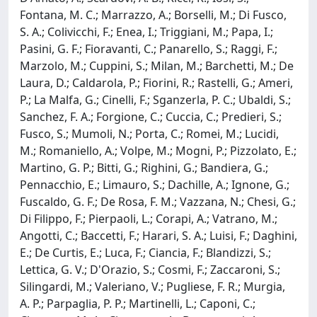
Fontana, M. C.; Marrazzo, A.; Borselli, M.; Di Fusco,
S. A.; Colivicchi, F.; Enea, I.; Triggiani, M.; Papa, I.;
Pasini, G. F.; Fioravanti, C.; Panarello, S.; Raggi, F.;
Marzolo, M.; Cuppini, S.; Milan, M.; Barchetti, M.; De
Laura, D.; Caldarola, P.; Fiorini, R.; Rastelli, G.; Ameri,
P.; La Malfa, G.; Cinelli, F.; Sganzerla, P. C.; Ubaldi, S.;
Sanchez, F. A.; Forgione, C.; Cuccia, C.; Predieri, S.;
Fusco, S.; Mumoli, N.; Porta, C.; Romei, M.; Lucidi,
M.; Romaniello, A.; Volpe, M.; Mogni, P.; Pizzolato, E.;
Martino, G. P.; Bitti, G.; Righini, G.; Bandiera, G.;
Pennacchio, E.; Limauro, S.; Dachille, A.; Ignone, G.;
Fuscaldo, G. F.; De Rosa, F. M.; Vazzana, N.; Chesi, G.;
Di Filippo, F.; Pierpaoli, L.; Corapi, A.; Vatrano, M.;
Angotti, C.; Baccetti, F.; Harari, S. A.; Luisi, F.; Daghini,
E.; De Curtis, E.; Luca, F.; Ciancia, F.; Blandizzi, S.;
Lettica, G. V.; D'Orazio, S.; Cosmi, F.; Zaccaroni, S.;
Silingardi, M.; Valeriano, V.; Pugliese, F. R.; Murgia,
A. P.; Parpaglia, P. P.; Martinelli, L.; Caponi, C.;