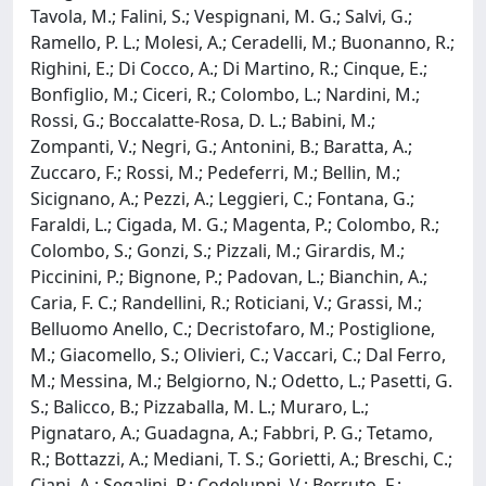
Tavola, M.; Falini, S.; Vespignani, M. G.; Salvi, G.;
Ramello, P. L.; Molesi, A.; Ceradelli, M.; Buonanno, R.;
Righini, E.; Di Cocco, A.; Di Martino, R.; Cinque, E.;
Bonfiglio, M.; Ciceri, R.; Colombo, L.; Nardini, M.;
Rossi, G.; Boccalatte-Rosa, D. L.; Babini, M.;
Zompanti, V.; Negri, G.; Antonini, B.; Baratta, A.;
Zuccaro, F.; Rossi, M.; Pedeferri, M.; Bellin, M.;
Sicignano, A.; Pezzi, A.; Leggieri, C.; Fontana, G.;
Faraldi, L.; Cigada, M. G.; Magenta, P.; Colombo, R.;
Colombo, S.; Gonzi, S.; Pizzali, M.; Girardis, M.;
Piccinini, P.; Bignone, P.; Padovan, L.; Bianchin, A.;
Caria, F. C.; Randellini, R.; Roticiani, V.; Grassi, M.;
Belluomo Anello, C.; Decristofaro, M.; Postiglione,
M.; Giacomello, S.; Olivieri, C.; Vaccari, C.; Dal Ferro,
M.; Messina, M.; Belgiorno, N.; Odetto, L.; Pasetti, G.
S.; Balicco, B.; Pizzaballa, M. L.; Muraro, L.;
Pignataro, A.; Guadagna, A.; Fabbri, P. G.; Tetamo,
R.; Bottazzi, A.; Mediani, T. S.; Gorietti, A.; Breschi, C.;
Ciani, A.; Segalini, P.; Codeluppi, V.; Berruto, F.;