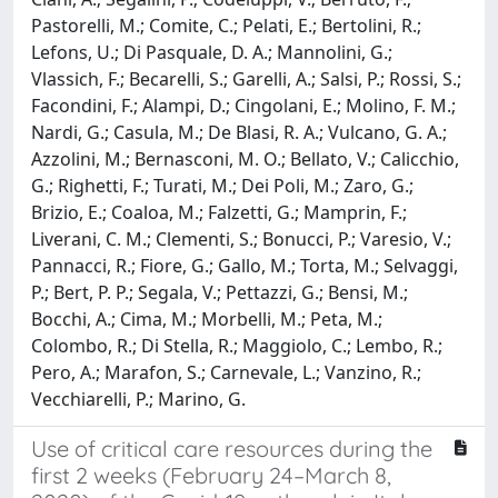
Pastorelli, M.; Comite, C.; Pelati, E.; Bertolini, R.;
Lefons, U.; Di Pasquale, D. A.; Mannolini, G.;
Vlassich, F.; Becarelli, S.; Garelli, A.; Salsi, P.; Rossi, S.;
Facondini, F.; Alampi, D.; Cingolani, E.; Molino, F. M.;
Nardi, G.; Casula, M.; De Blasi, R. A.; Vulcano, G. A.;
Azzolini, M.; Bernasconi, M. O.; Bellato, V.; Calicchio,
G.; Righetti, F.; Turati, M.; Dei Poli, M.; Zaro, G.;
Brizio, E.; Coaloa, M.; Falzetti, G.; Mamprin, F.;
Liverani, C. M.; Clementi, S.; Bonucci, P.; Varesio, V.;
Pannacci, R.; Fiore, G.; Gallo, M.; Torta, M.; Selvaggi,
P.; Bert, P. P.; Segala, V.; Pettazzi, G.; Bensi, M.;
Bocchi, A.; Cima, M.; Morbelli, M.; Peta, M.;
Colombo, R.; Di Stella, R.; Maggiolo, C.; Lembo, R.;
Pero, A.; Marafon, S.; Carnevale, L.; Vanzino, R.;
Vecchiarelli, P.; Marino, G.
Use of critical care resources during the
first 2 weeks (February 24–March 8,