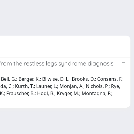
 from the restless legs syndrome diagnosis
Bell, G.; Berger, K.; Bliwise, D. L.; Brooks, D.; Consens, F.;
a, C.; Kurth, T.; Launer, L.; Monjan, A.; Nichols, P.; Rye,
 K.; Frauscher, B.; Hogl, B.; Kryger, M.; Montagna, P.;