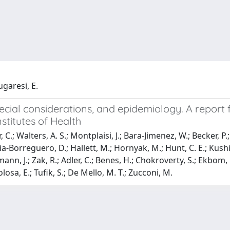
ugaresi, E.
pecial considerations, and epidemiology. A report
titutes of Health
 C.; Walters, A. S.; Montplaisi, J.; Bara-Jimenez, W.; Becker, P.; 
rcia-Borreguero, D.; Hallett, M.; Hornyak, M.; Hunt, C. E.; Kushid
mann, J.; Zak, R.; Adler, C.; Benes, H.; Chokroverty, S.; Ekbom,
 Tolosa, E.; Tufik, S.; De Mello, M. T.; Zucconi, M.