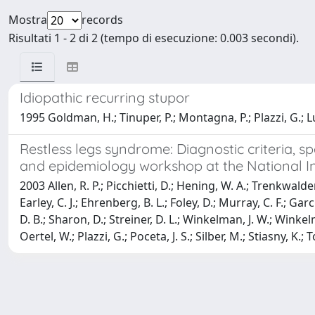
Mostra
records
Risultati 1 - 2 di 2 (tempo di esecuzione: 0.003 secondi).
Idiopathic recurring stupor
1995 Goldman, H.; Tinuper, P.; Montagna, P.; Plazzi, G.; L
Restless legs syndrome: Diagnostic criteria, s
and epidemiology workshop at the National Ins
2003 Allen, R. P.; Picchietti, D.; Hening, W. A.; Trenkwalder,
Earley, C. J.; Ehrenberg, B. L.; Foley, D.; Murray, C. F.; Ga
D. B.; Sharon, D.; Streiner, D. L.; Winkelman, J. W.; Winkel
Oertel, W.; Plazzi, G.; Poceta, J. S.; Silber, M.; Stiasny, K.;